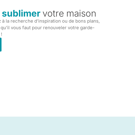
e sublimer
votre maison
à la recherche d’inspiration ou de bons plans,
 qu’il vous faut pour renouveler votre garde-
 !
r Porte-gamelle pour chien : Comparatif des solutions plast
renversement
hoix d'un porte-gamelle adapté pour votre chien représente un
essentielle dans l'aménagement de...