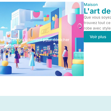
Maison
L'art d
Que vous soyez 
trouvez tout ce
robe avec style
Voir plus
s annonces gratuitement pour dénicher
Meilleu
ement idéal
nnovante de petites annonces gratuites,
Le c
fférents continents....