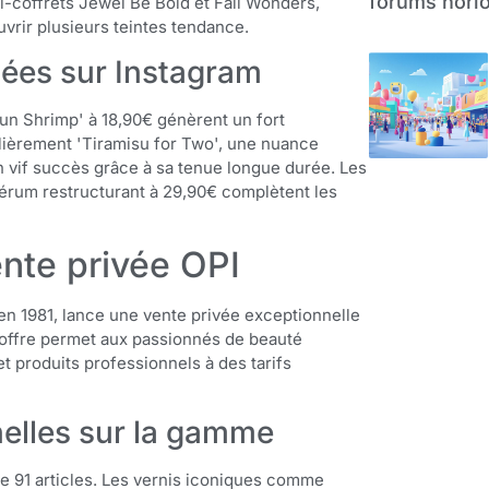
forums horlo
i-coffrets Jewel Be Bold et Fall Wonders,
vrir plusieurs teintes tendance.
agées sur Instagram
jun Shrimp' à 18,90€ génèrent un fort
ulièrement 'Tiramisu for Two', une nuance
n vif succès grâce à sa tenue longue durée. Les
sérum restructurant à 29,90€ complètent les
nte privée OPI
n 1981, lance une vente privée exceptionnelle
 offre permet aux passionnés de beauté
t produits professionnels à des tarifs
nelles sur la gamme
e 91 articles. Les vernis iconiques comme