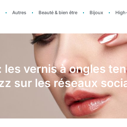
Autres
Beauté & bien être
Bijoux
High
 les vernis à ongles te
zz sur les réseaux soci