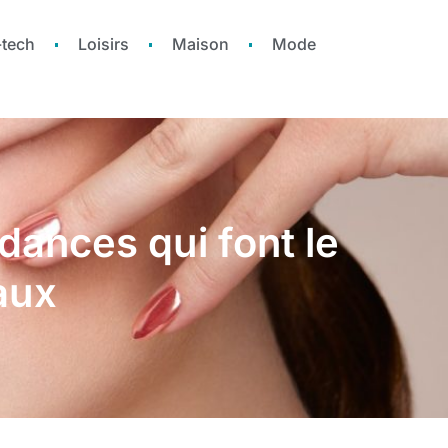
-tech
Loisirs
Maison
Mode
ndances qui font le
aux