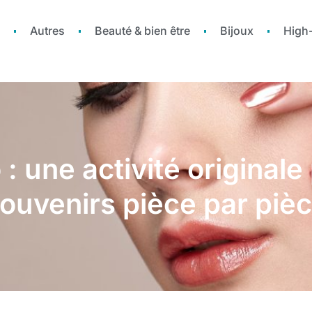
Autres
Beauté & bien être
Bijoux
High
: une activité originale
ouvenirs pièce par piè